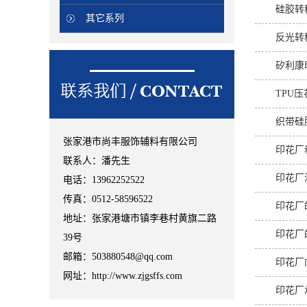
硅胶转
其它系列
反光转
矽利康
TPU
织带硅
张家港市尚丰服饰辅料有限公司
印花厂
联系人：潘先生
印花厂
电话：13962252522
传真：0512-58596522
印花厂
地址：张家港塘市镇李巷村黄旗二路
印花厂
39号
邮箱：503880548@qq.com
印花厂
网址：http://www.zjgsffs.com
印花厂