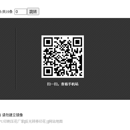
/共19条
 请勿建立镜像
PU印刷压花厂家
|
反光转移印花
| |
网站地图