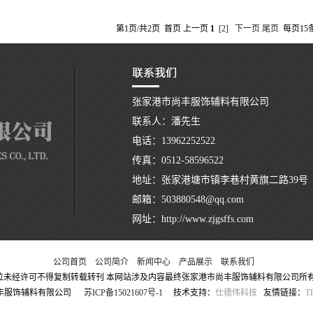
第1页/共2页 首页 上一页
1
[2]
下一页
尾页
每页15条
张家港市尚丰服饰辅料有限公司
联系人：潘先生
电话：13962252522
传真：0512-58596522
地址：张家港塘市镇李巷村黄旗二路39号
邮箱：503880548@qq.com
网址：http://www.zjgsffs.com
公司首页
公司简介
新闻中心
产品展示
联系我们
位未经许可不得复制转载转刊 本网站涉及内容最终张家港市尚丰服饰辅料有限公司所有
家港市尚丰服饰辅料有限公司
苏ICP备15021607号-1
技术支持：
仕德伟科技
友情链接：
T