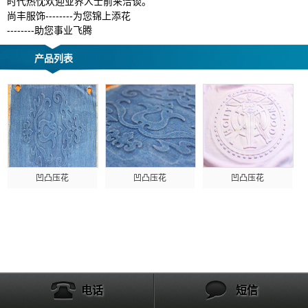
时代热忱欢迎业界人士前来洽谈。
尚丰服饰--------为您锦上添花
--------助您事业飞腾
产品列表
凹凸压花
凹凸压花
凹凸压花
电话
短信